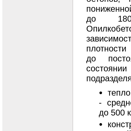
пониженн
до 1800
Опилк
зависимос
плотности
до посто
состоянии
подразделя
тепл
- средн
до 500 к
конс