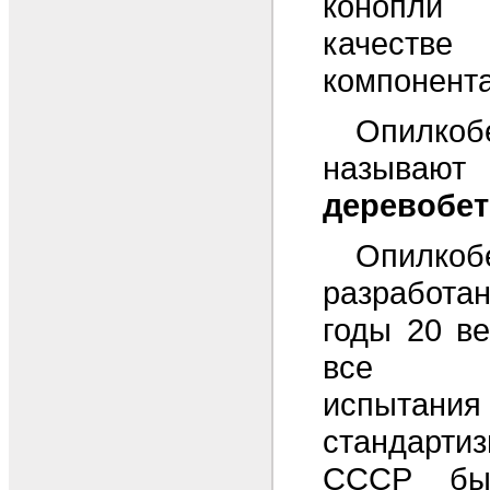
конопли
качеств
компонента
Опилко
назыв
деревобе
Опилк
разработан
годы 20 в
все те
испыта
стандарт
СССР был