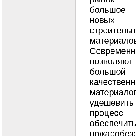
большое
новы
строитель
материалов
Современн
позволяю
большой 
качествен
материало
удешевить
процес
обеспечи
пожаробезо