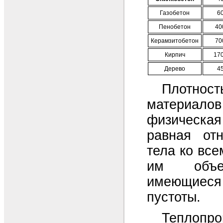
Газобетон
60
Пенобетон
40
Керамзитобетон
70
Кирпич
170
Дерево
45
Плотност
материалов
физическ
равная от
тела ко вс
им объе
имеющиеся
пустоты.
Теплопро