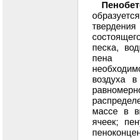
Пенобет
образуетс
твердени
состоящег
песка, во
пена об
необходим
воздуха в
равномерн
распреде
массе в в
ячеек; пе
пеноконцен