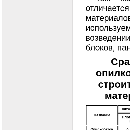
отличает
материалов
исполь
возведен
блоков, па
Сра
опилко
строи
мате
Физи
Название
Плот
Опилкобетон
40