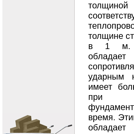
толщи
соотве
теплопров
толщине ст
в 1 м. 
обладает
сопротивл
ударным н
имеет бол
при к
фундамен
время. Эти
облада