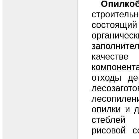
Опилко
строитель
состоящ
органичес
заполните
качестве 
компонен
отходы де
лесозагото
лесопил
опилки и д
стеблей 
рисовой с