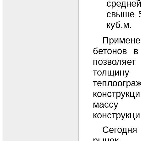
средне
свыше 5
куб.м.
Примен
бетонов в
позволяе
толщину
теплоогра
конструк
массу
конструкци
Сегодня
рынок 