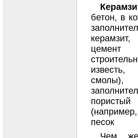
Керамзи
бетон, в к
заполнит
керамзит
цемен
строите
известь, 
смолы)
заполнит
пористый
(наприме
песок
Чем же