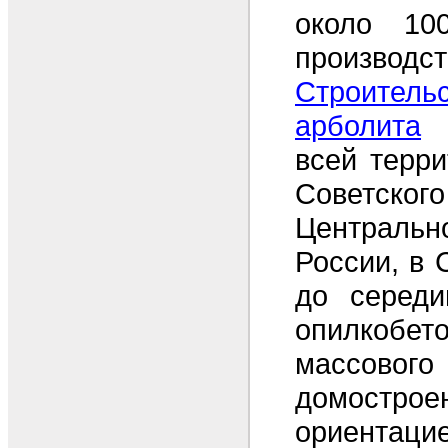
около 10
производс
Строитель
арболита
п
всей терр
Советско
Централ
России, в 
до середи
опилкобет
массового
домострое
ориен