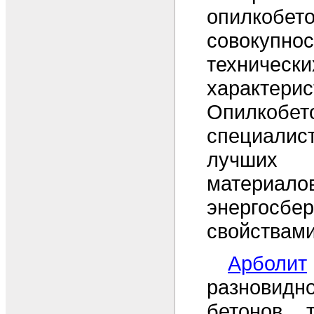
опилко
совоку
технически
характер
Опилкобе
специалис
лучших с
материало
энергосбе
свойствами
Арболит
разновид
бетонов, 