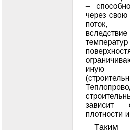
– способно
через свою
поток, 
вследств
темпе
поверхност
ограничи
иную к
(строитель
Теплопрово
строитель
зависит 
плотности и
Таким