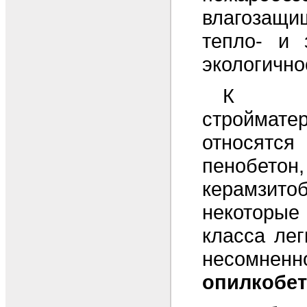
влагозащи
тепло- и 
экологично
К 
строймате
относятся
пенобетон,
керамз
некоторы
класса лег
несомненн
опилкобе