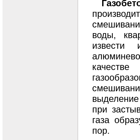
Газобет
произво
смешиван
воды, ква
извести 
алюмине
качестве
газообра
смешиван
выделени
при засты
газа обра
пор.