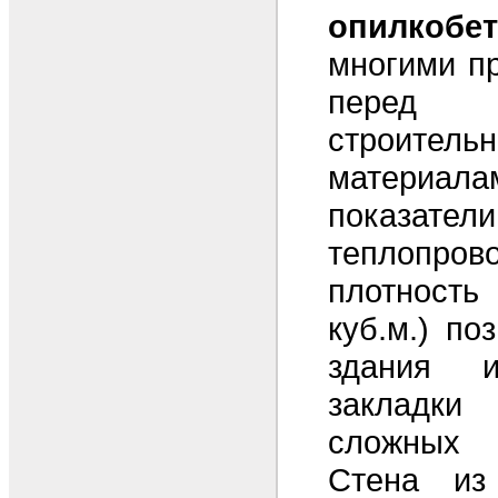
опилкобе
многими п
перед 
строитель
материал
показател
теплопров
плотность 
куб.м.) по
здания 
закладк
сложных 
Стена из