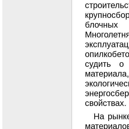
строительс
крупносбо
блочн
Многолетн
эксплуата
опилкобет
судить о 
материала
эколог
энергосбе
свойствах.
На рынк
материал